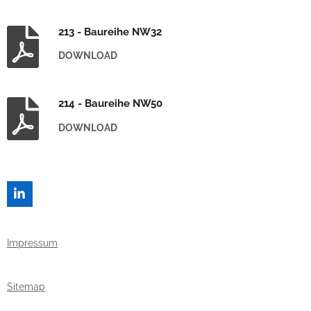
213 - Baureihe NW32
DOWNLOAD
214 - Baureihe NW50
DOWNLOAD
L
I
N
K
Impressum
E
D
I
N
Sitemap