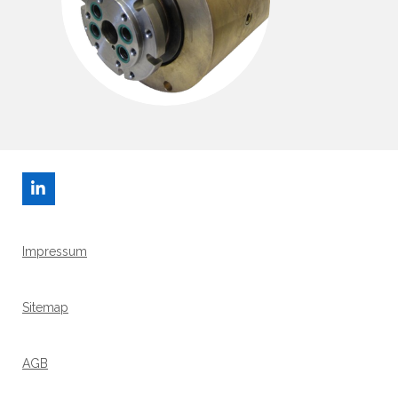
L
I
N
K
Impressum
E
D
I
N
Sitemap
AGB