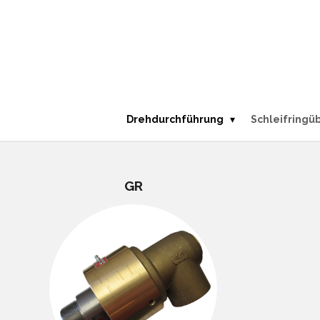
Zum
Hauptinhalt
springen
Drehdurchführung
Schleifringü
GR