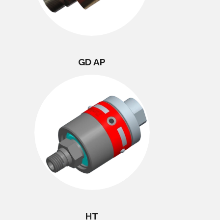
GD AP
HT