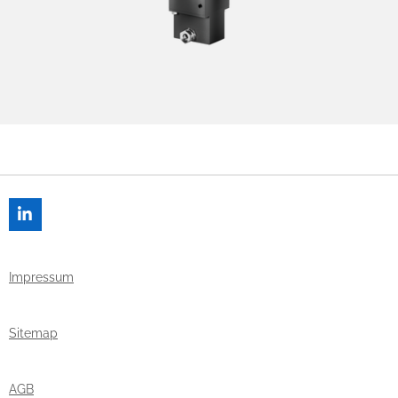
L
I
N
K
Impressum
E
D
I
N
Sitemap
AGB