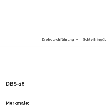
Zum
Hauptinhalt
springen
Drehdurchführung
Schleifringü
DBS-18
Merkmale: