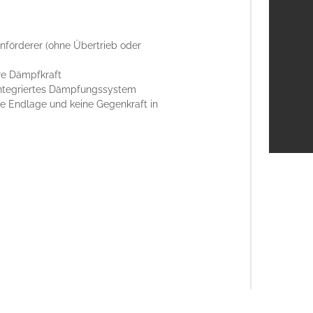
enförderer (ohne Übertrieb oder
are Dämpfkraft
integriertes Dämpfungssystem
ie Endlage und keine Gegenkraft in