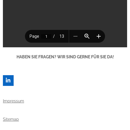
HABEN SIE FRAGEN? WIR SIND GERNE FÜR SIE DA!
L
I
N
K
Impressum
E
D
I
N
Sitemap