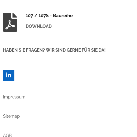
107 / 107S - Baureihe
DOWNLOAD
HABEN SIE FRAGEN? WIR SIND GERNE FÜR SIE DA!
L
I
N
K
Impressum
E
D
I
N
Sitemap
AGB