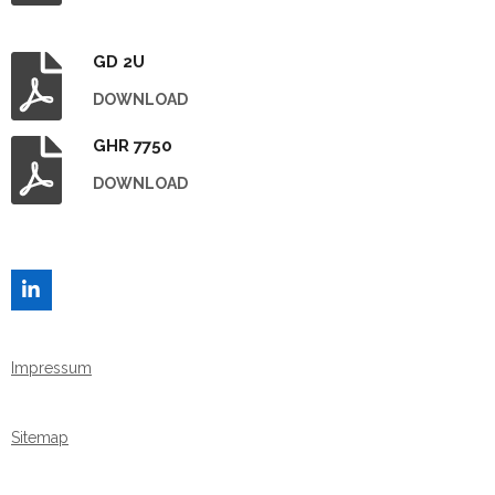
GD 2U
DOWNLOAD
GHR 7750
DOWNLOAD
L
I
N
K
Impressum
E
D
I
N
Sitemap