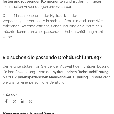
festen und rotierenden Komponenten
und ist damit in vielen
industriellen Anwendungen unverzichtbar.
Ob im Maschinenbau, in der Hydraulik, in der
Verpackungstechnik oder in mobilen Arbeitsmaschinen: Wer
rotierende Systeme effizient, sicher und langlebig betreiben
möchte, kommt an einer passenden Drehdurchführung nicht
vorbei.
Sie suchen die passende Drehdurchführung?
Gerne unterstützen wir Sie bei der Auswahl der richtigen Lösung
für Ihre Anwendung – von der
hydraulischen Drehdurchführung
bis zur
kundenspezifischen Mehrkanal-Ausführung
. Kontaktieren
Sie uns für eine persönliche Beratung.
«
Zurück
T
T
T
T
E
E
E
E
I
I
I
I
L
L
L
L